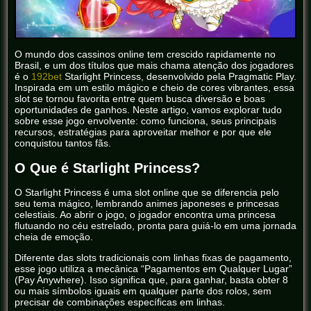
O mundo dos cassinos online tem crescido rapidamente no
Brasil, e um dos títulos que mais chama atenção dos jogadores
é o
192bet
Starlight Princess, desenvolvido pela Pragmatic Play.
Inspirada em um estilo mágico e cheio de cores vibrantes, essa
slot se tornou favorita entre quem busca diversão e boas
oportunidades de ganhos. Neste artigo, vamos explorar tudo
sobre esse jogo envolvente: como funciona, seus principais
recursos, estratégias para aproveitar melhor e por que ele
conquistou tantos fãs.
O Que é Starlight Princess?
O Starlight Princess é uma slot online que se diferencia pelo
seu tema mágico, lembrando animes japoneses e princesas
celestiais. Ao abrir o jogo, o jogador encontra uma princesa
flutuando no céu estrelado, pronta para guiá-lo em uma jornada
cheia de emoção.
Diferente das slots tradicionais com linhas fixas de pagamento,
esse jogo utiliza a mecânica “Pagamentos em Qualquer Lugar”
(Pay Anywhere). Isso significa que, para ganhar, basta obter 8
ou mais símbolos iguais em qualquer parte dos rolos, sem
precisar de combinações específicas em linhas.