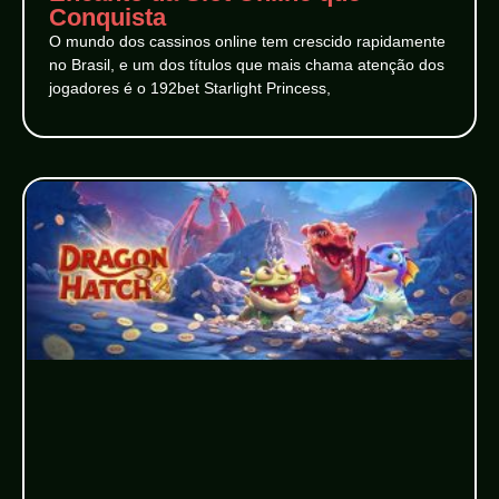
Conquista
O mundo dos cassinos online tem crescido rapidamente
no Brasil, e um dos títulos que mais chama atenção dos
jogadores é o 192bet Starlight Princess,