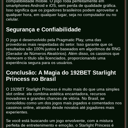
compatibilidade mobile. O jogo roda perfeitamente em
smartphones Android e iOS, sem perda de qualidade gráfica.
Isso significa que os jogadores brasileiros podem aproveitar a
qualquer hora, em qualquer lugar, seja no computador ou no
celular.
Segurança e Confiabilidade
O jogo é desenvolvido pela Pragmatic Play, uma das
provedoras mais respeitadas do setor. Isso garante que os
resultados são 100% justos e baseados em algoritmos de RNG
(Gerador de Números Aleatórios). Além disso, os cassinos que
oferecem o título são licenciados, proporcionando uma
experiência segura para os usuários.
Conclusão: A Magia do 192BET Starlight
Princess no Brasil
O 192BET Starlight Princess é muito mais do que uma simples
slot online: ele combina estética encantadora, recursos
inovadores e grandes chances de vitória. No Brasil, se
consolidou como um dos jogos mais jogados e comentados nos
cassinos online, atraindo desde novatos até jogadores mais
experientes.
Se você está buscando um jogo envolvente, com a mistura
perfeita de entretenimento e emoção, o Starlight Princess é