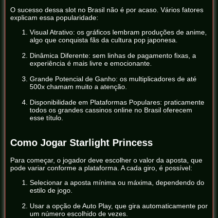
O sucesso dessa slot no Brasil não é por acaso. Vários fatores
explicam essa popularidade:
Visual Atrativo: os gráficos lembram produções de anime,
algo que conquista fãs da cultura pop japonesa.
Dinâmica Diferente: sem linhas de pagamento fixas, a
experiência é mais livre e emocionante.
Grande Potencial de Ganho: os multiplicadores de até
500x chamam muito a atenção.
Disponibilidade em Plataformas Populares: praticamente
todos os grandes cassinos online no Brasil oferecem
esse título.
Como Jogar Starlight Princess
Para começar, o jogador deve escolher o valor da aposta, que
pode variar conforme a plataforma. A cada giro, é possível:
Selecionar a aposta mínima ou máxima, dependendo do
estilo de jogo.
Usar a opção de Auto Play, que gira automaticamente por
um número escolhido de vezes.